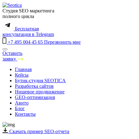
Студия SEO маркетинга
полного цикла
Бесплатная
консультация
в Telegram
+7 495 004 45 65
Перезвонить мне
Оставить
заявку
Санкт-Петербург
Главная
Москва
Кейсы
Краснодар
Бутик-студия SEOTICA
Екатеринбург
Разработка сайтов
Нижний Новгород
Нишевое продвижение
Самара
GEO-оптимизация
Новосибирск
Авито
Казань
Блог
Ростов-на-Дону
Контакты
Челябинск
Воронеж
Уфа
Скачать пример SEO-отчета
Сочи