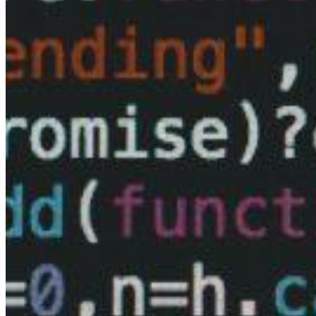
Улан-Удэ
Новокузнецк
Армавир
Калуга
Петрозаводск
Владикавказ
Астрахань
Чита
Магнитогорск
Благовещенск
Новочеркасск
Нижний Тагил
Курск
Таганрог
Нефтекамск
Архангельск
Майкоп
Нефтеюганск
Нальчик
Раменское
Норильск
Бийск
Реутов
Ангарск
Королёв