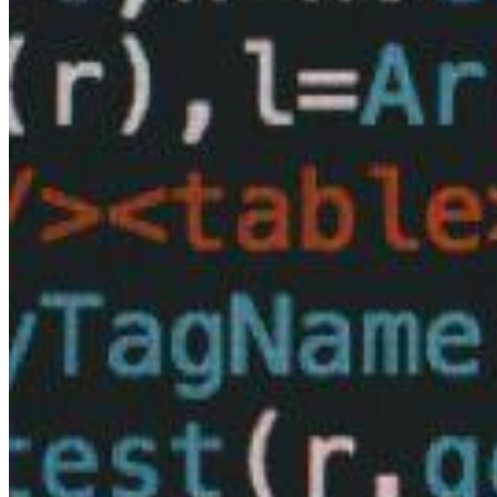
Великий Новгород
Йошкар-Ола
Туапсе
Мурманск
Череповец
Нижневартовск
Нижнекамск
Владивосток
Сургут
Старый Оскол
Волжский
Пятигорск