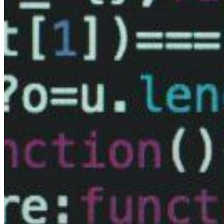
Мытищи
Иваново
Оренбург
Кемерово
Владимир
Минск
Сыктывкар
Псков
Орёл
Симферополь
Геленджик
Липецк
Новороссийск
Энгельс
Смоленск
Томск
Кострома
Тамбов
Саранск
Хабаровск
Вологда
Севастополь
Батайск
Дзержинск
Минеральные Воды