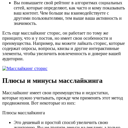
Вы повышаете свой рейтинг в алгоритмах социальных
Улан-Удэ
сетей, которые определяют, как часто и кому показывать
Новокузнецк
ваш контент. Чем больше вы взаимодействуете с
Армавир
другими пользователями, тем выше ваша активность и
Калуга
значимость.
Петрозаводск
Владикавказ
Есть еще масслайкинг сторис, он работает по тому же
Астрахань
принципу, что и у постов, но имеет свои особенности и
Чита
преимущества. Например, вы можете лайкать сторис, которые
Магнитогорск
содержат опросы, вопросы, квизы и другие интерактивные
Благовещенск
элементы, чтобы увеличить вовлеченность и доверие вашей
Новочеркасск
аудитории.
Нижний Тагил
Курск
Таганрог
Нефтекамск
Плюсы и минусы масслайкинга
Архангельск
Майкоп
Нефтеюганск
Масслайкинг имеет свои преимущества и недостатки,
Нальчик
которые нужно учитывать, прежде чем применять этот метод
Раменское
продвижения. Вот некоторые из них:
Норильск
Бийск
Плюсы масслайкинга
Реутов
Ангарск
Это дешевый и простой способ увеличить свою
Королёв
аудиторию. Вы не тратите деньги на рекламу, а только