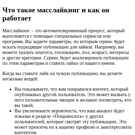
Мытищи
Что такое масслайкинг и как он
Иваново
Оренбург
работает
Кемерово
Владимир
Минск
Масслайкинг – это автоматизированный процесс, который
Сыктывкар
выполняется с помощью специальных сервисов или
Псков
программ. Вы задаете параметры, по которым сервис будет
Орёл
искать подходящие публикации для лайков. Например, вы
Симферополь
можете указать хештеги, геолокацию, пол, возраст, интересы
Геленджик
и другие критерии. Сервис будет анализировать публикации
Липецк
по этим параметрам и ставить лайки от вашего имени.
Новороссийск
Когда вы ставите лайк на чужую публикацию, вы делаете
Энгельс
несколько вещей:
Смоленск
Томск
Вы показываете, что вам понравился контент, который
Кострома
опубликовал другой пользователь. Это может вызвать у
Тамбов
него положительные эмоции и желание посмотреть, кто
Саранск
вы такой.
Хабаровск
Вы увеличиваете вероятность, что ваш аккаунт будет
Вологда
показан в разделе «Понравилось» у других
Севастополь
пользователей, которые смотрят эту публикацию. Это
Батайск
может привлечь их к вашему профилю и заинтересовать
Дзержинск
контентом.
Минеральные Воды