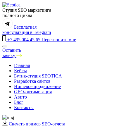
Студия SEO маркетинга
полного цикла
Бесплатная
консультация
в Telegram
+7 495 004 45 65
Перезвонить мне
Оставить
заявку
Санкт-Петербург
Главная
Москва
Кейсы
Краснодар
Бутик-студия SEOTICA
Екатеринбург
Разработка сайтов
Нижний Новгород
Нишевое продвижение
Самара
GEO-оптимизация
Новосибирск
Авито
Казань
Блог
Ростов-на-Дону
Контакты
Челябинск
Воронеж
Уфа
Скачать пример SEO-отчета
Сочи