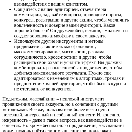
взаимодействия с вашим контентом.
Общайтесь с вашей аудиторией, отвечайте на
комментарии, задавайте вопросы, проводите опросы,
конкурсы, розыгрыши и другие акции, чтобы увеличить
вовлеченность и доверие вашей аудитории. Каков
хороший блогер? Он дружелюбен, вежлив, эмпатичен и
создает хорошую атмосферу в своем аккаунте.
Используйте другие инструменты и методы
продвижения, такие как массфолловинг,
масскомментирование, массвьюинг, реклама,
сотрудничество, кросс-постинг и другие, чтобы
расширить свой охват и усилить эффект. Вы должны
комбинировать разные способы продвижения, чтобы
добиться максимального результата. Нужно еще
адаптироваться к изменениям в алгоритмах, трендах и
предпочтениях вашей аудитории, чтобы быть в курсе и
не отставать от конкурентов.
Подытожим, масслайкинг – неплохой инструмент
продвижения своего аккаунта, но в сочетании с другими
методиками. Все же, пользователи более всего ценят
полезный, интересный и необычный контент. И, конечно,
искренность – даже в таком вопросе, как взаимодействие в
соцсетях. Но кроме бесплатного продвижения, масслайкинг
может помочь найти единомышленников, поддержать