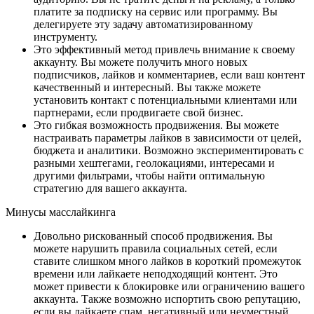
Великий Новгород
платите за подписку на сервис или программу. Вы
Йошкар-Ола
делегируете эту задачу автоматизированному
Туапсе
инструменту.
Мурманск
Это эффективный метод привлечь внимание к своему
Череповец
аккаунту. Вы можете получить много новых
Нижневартовск
подписчиков, лайков и комментариев, если ваш контент
Нижнекамск
качественный и интересный. Вы также можете
Владивосток
установить контакт с потенциальными клиентами или
Сургут
партнерами, если продвигаете свой бизнес.
Старый Оскол
Это гибкая возможность продвижения. Вы можете
Волжский
настраивать параметры лайков в зависимости от целей,
Пятигорск
бюджета и аналитики. Возможно экспериментировать с
разными хештегами, геолокациями, интересами и
другими фильтрами, чтобы найти оптимальную
стратегию для вашего аккаунта.
Минусы масслайкинга
Довольно рискованный способ продвижения. Вы
можете нарушить правила социальных сетей, если
ставите слишком много лайков в короткий промежуток
времени или лайкаете неподходящий контент. Это
может привести к блокировке или ограничению вашего
аккаунта. Также возможно испортить свою репутацию,
если вы лайкаете спам, негативный или неуместный