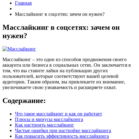
Саратов
Главная
Пермь
Иркутск
Масслайкинг в соцсетях: зачем он нужен?
Ижевск
Ставрополь
Масслайкинг в соцсетях: зачем он
Тюмень
нужен?
Красноярск
Волгоград
Омск
Киров
Тула
Масслайкинг – это один из способов продвижения своего
Балашиха
аккаунта или бизнеса в социальных сетях. Он заключается в
Тверь
том, что вы ставите лайки на публикации других
Ульяновск
пользователей, которые соответствуют вашей целевой
Брянск
аудитории. Таким образом, вы привлекаете их внимание,
Ярославль
увеличиваете свою узнаваемость и расширяете охват.
Калининград
Набережные Челны
Содержание:
Тольятти
Рязань
Что такое масслайкинг и как он работает
Барнаул
Плюсы и минусы масслайкинга
Махачкала
Как настроить масслайкинг
Пенза
Частые ошибки при настройке масслайкинга
Чебоксары
Как повысить эффективность масслайкинга
Белгород