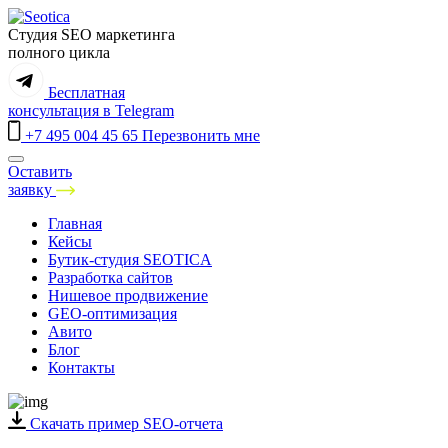
Студия SEO маркетинга
полного цикла
Бесплатная
консультация
в Telegram
+7 495 004 45 65
Перезвонить мне
Оставить
заявку
Санкт-Петербург
Главная
Москва
Кейсы
Краснодар
Бутик-студия SEOTICA
Екатеринбург
Разработка сайтов
Нижний Новгород
Нишевое продвижение
Самара
GEO-оптимизация
Новосибирск
Авито
Казань
Блог
Ростов-на-Дону
Контакты
Челябинск
Воронеж
Уфа
Скачать пример SEO-отчета
Сочи