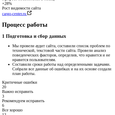
Мытищи
+28%
Иваново
Рост видимости сайта
Оренбург
cargo-center.ru
Кемерово
Владимир
Процесс работы
Минск
Сыктывкар
Псков
1
Подготовка и сбор данных
Орёл
Симферополь
Мы провели аудит сайта, составили список проблем по
Геленджик
технической, текстовой части сайта. Провели анализ
Липецк
поведенческих факторов, определив, что нравится и не
Новороссийск
нравится пользователям.
Энгельс
Составили сроки работы над определенными задачами.
Смоленск
Собрали все данные об ошибках и на их основе создали
Томск
план работы.
Кострома
Тамбов
Критичные ошибки
Саранск
20
Хабаровск
Важно исправить
Вологда
3
Севастополь
Рекомендуем исправить
Батайск
6
Дзержинск
Все хорошо
Минеральные Воды
12