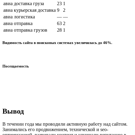
авиа доставка груза
23
1
авиа курьерская доставка
9
2
авиа логистика
—
—
авиа отправка
63
2
авиа отправка грузов
28
1
Видимость сайта в поисковых системах увеличилась до 46%.
Посещаемость
Вывод
В течении года мы проводили активную работу над сайтом.
Занимались его продвижением, технической и seo-
оптимизацией, развивали контент и улучшали репутацию в