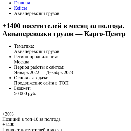
Саратов
Главная
Пермь
Кейсы
Иркутск
Авиаперевозки грузов
Ижевск
Ставрополь
+1400 посетителей в месяц за полгода.
Тюмень
Авиаперевозки грузов — Карго-Центр
Красноярск
Волгоград
Омск
Тематика:
Киров
Авиаперевозки грузов
Тула
Регион продвижения:
Балашиха
Москва
Тверь
Период работы с сайтом:
Ульяновск
Январь 2022 — Декабрь 2023
Брянск
Основная задача:
Ярославль
Продвижение сайта в ТОП
Калининград
Бюджет:
Набережные Челны
50 000 руб.
Тольятти
Рязань
Барнаул
Махачкала
+20%
Пенза
Позиций в топ-10 за полгода
Чебоксары
+1400
Белгород
Прирост посетителей в месяц