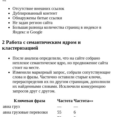
Улан-Удэ
Новокузнецк
Отсутствие внешних ссылок
Армавир
Дублированный контент
Калуга
Обнаружены битые ссылки
Петрозаводск
Не задан регион сайта
Владикавказ
Большая разница количества страниц в индексе в
Астрахань
Яндекс и Google
Чита
Магнитогорск
2
Работа с семантическим ядром и
Благовещенск
кластеризацией
Новочеркасск
Нижний Тагил
После анализа определили, что на сайте собрано
Курск
неплохое семантическое ядро, но продвижение сайта
Таганрог
стоит на месте.
Нефтекамск
Изменили маркерный запрос, собрали сопутствующие
Архангельск
слова и фразы. Частично оставили старые ключи,
Майкоп
перераспределив их по другим страницам, дополнили
Нефтеюганск
их найденными словами. Исключили конкуренцию
Нальчик
запросов друг с другом.
Раменское
Норильск
Ключевая фраза
Частота
Частота»»
Бийск
авиа груз
—
—
Реутов
Ангарск
авиа грузовые перевозки
55
6
Королёв