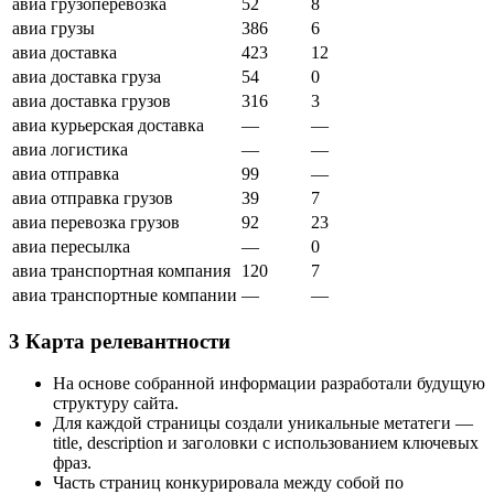
авиа грузоперевозка
52
8
Великий Новгород
авиа грузы
386
6
Йошкар-Ола
авиа доставка
423
12
Туапсе
Мурманск
авиа доставка груза
54
0
Череповец
авиа доставка грузов
316
3
Нижневартовск
авиа курьерская доставка
—
—
Нижнекамск
авиа логистика
—
—
Владивосток
авиа отправка
99
—
Сургут
Старый Оскол
авиа отправка грузов
39
7
Волжский
авиа перевозка грузов
92
23
Пятигорск
авиа пересылка
—
0
авиа транспортная компания
120
7
авиа транспортные компании
—
—
3
Карта релевантности
На основе собранной информации разработали будущую
структуру сайта.
Для каждой страницы создали уникальные метатеги —
title, description и заголовки с использованием ключевых
фраз.
Часть страниц конкурировала между собой по