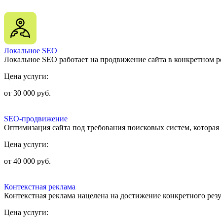
Улан-Удэ
Новокузнецк
Армавир
Калуга
Петрозаводск
Локальное SEO
Владикавказ
Локальное SEO работает на продвижение сайта в конкретном р
Астрахань
Чита
Цена услуги:
Магнитогорск
Благовещенск
от 30 000 руб.
Новочеркасск
Нижний Тагил
Курск
SEO-продвижение
Таганрог
Оптимизация сайта под требования поисковых систем, которая 
Нефтекамск
Архангельск
Цена услуги:
Майкоп
Нефтеюганск
от 40 000 руб.
Нальчик
Раменское
Норильск
Контекстная реклама
Бийск
Контекстная реклама нацелена на достижение конкретного резу
Реутов
Ангарск
Цена услуги:
Королёв