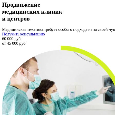
Саратов
Продвижение
Пермь
медицинских клиник
Иркутск
Ижевск
и центров
Ставрополь
Тюмень
Медицинская тематика требует особого подхода из-за своей чу
Красноярск
Получить консультацию
Волгоград
60 000 руб.
Омск
от 45 000 руб.
Киров
Тула
Балашиха
Тверь
Ульяновск
Брянск
Ярославль
Калининград
Набережные Челны
Тольятти
Рязань
Барнаул
Махачкала
Пенза
Чебоксары
Белгород