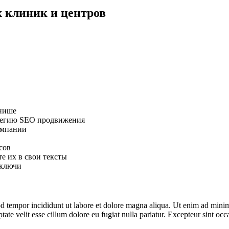
 клиник и центров
 нише
атегию SEO продвижения
омпании
сов
е их в свои тексты
 ключи
d tempor incididunt ut labore et dolore magna aliqua. Ut enim ad minim 
te velit esse cillum dolore eu fugiat nulla pariatur. Excepteur sint occa