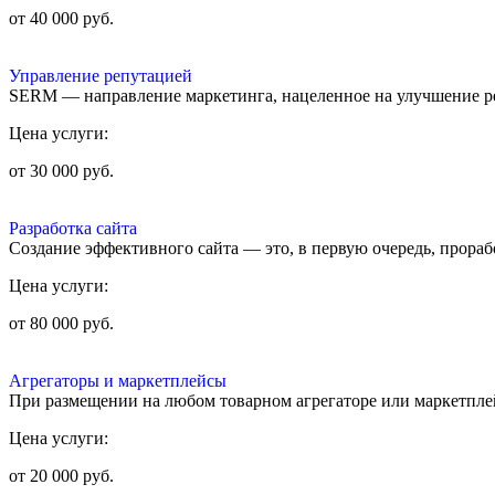
Великий Новгород
от 40 000 руб.
Йошкар-Ола
Туапсе
Управление репутацией
Мурманск
SERM — направление маркетинга, нацеленное на улучшение р
Череповец
Нижневартовск
Цена услуги:
Нижнекамск
Владивосток
от 30 000 руб.
Сургут
Старый Оскол
Волжский
Разработка сайта
Пятигорск
Создание эффективного сайта — это, в первую очередь, прораб
Цена услуги:
от 80 000 руб.
Агрегаторы и маркетплейсы
При размещении на любом товарном агрегаторе или маркетпле
Цена услуги:
от 20 000 руб.