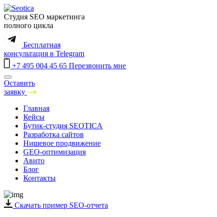
Студия SEO маркетинга
полного цикла
Бесплатная
консультация
в Telegram
+7 495 004 45 65
Перезвонить мне
Оставить
заявку
Санкт-Петербург
Главная
Москва
Кейсы
Краснодар
Бутик-студия SEOTICA
Екатеринбург
Разработка сайтов
Нижний Новгород
Нишевое продвижение
Самара
GEO-оптимизация
Новосибирск
Авито
Казань
Блог
Ростов-на-Дону
Контакты
Челябинск
Воронеж
Уфа
Скачать пример SEO-отчета
Сочи