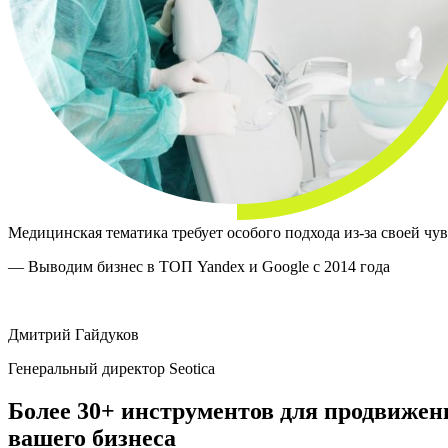
Мытищи
Иваново
Оренбург
Кемерово
Владимир
Минск
Сыктывкар
Псков
Орёл
Симферополь
Геленджик
Липецк
Новороссийск
Медицинская тематика требует особого подхода из-за своей чу
Энгельс
Смоленск
— Выводим бизнес в ТОП Yandex и Google с 2014 года
Томск
Кострома
Тамбов
Дмитрий Гайдуков
Саранск
Хабаровск
Генеральный директор Seotica
Вологда
Севастополь
Более 30+ инструментов для продвижен
Батайск
Дзержинск
вашего бизнеса
Минеральные Воды