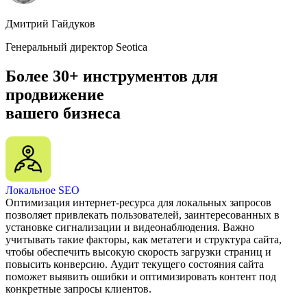
Улан-Удэ
Новокузнецк
Дмитрий Гайдуков
Армавир
Калуга
Генеральный директор Seotica
Петрозаводск
Владикавказ
Более 30+ инструментов для
Астрахань
продвижение
Чита
Магнитогорск
вашего бизнеса
Благовещенск
Новочеркасск
Нижний Тагил
Курск
Таганрог
Нефтекамск
Локальное SEO
Архангельск
Оптимизация интернет-ресурса для локальных запросов
Майкоп
позволяет привлекать пользователей, заинтересованных в
Нефтеюганск
установке сигнализации и видеонаблюдения. Важно
Нальчик
учитывать такие факторы, как метатеги и структура сайта,
Раменское
чтобы обеспечить высокую скорость загрузки страниц и
Норильск
повысить конверсию. Аудит текущего состояния сайта
Бийск
поможет выявить ошибки и оптимизировать контент под
Реутов
конкретные запросы клиентов.
Ангарск
Королёв