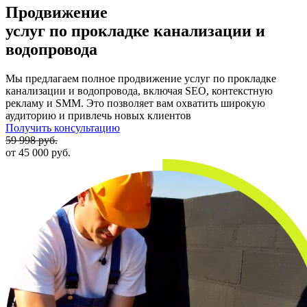
Саратов
Продвижение
Пермь
услуг по прокладке канализации и
Иркутск
Ижевск
водопровода
Ставрополь
Тюмень
Мы предлагаем полное продвижение услуг по прокладке
Красноярск
канализации и водопровода, включая SEO, контекстную
Волгоград
рекламу и SMM. Это позволяет вам охватить широкую
Омск
аудиторию и привлечь новых клиентов
Киров
Получить консультацию
Тула
59 998 руб.
Балашиха
от 45 000 руб.
Тверь
Ульяновск
Брянск
Ярославль
Калининград
Набережные Челны
Тольятти
Рязань
Барнаул
Махачкала
Пенза
Чебоксары
Белгород