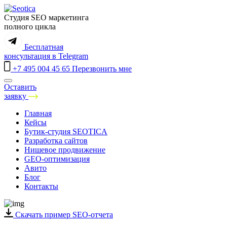
Студия SEO маркетинга
полного цикла
Бесплатная
консультация
в Telegram
+7 495 004 45 65
Перезвонить мне
Оставить
заявку
Санкт-Петербург
Главная
Москва
Кейсы
Краснодар
Бутик-студия SEOTICA
Екатеринбург
Разработка сайтов
Нижний Новгород
Нишевое продвижение
Самара
GEO-оптимизация
Новосибирск
Авито
Казань
Блог
Ростов-на-Дону
Контакты
Челябинск
Воронеж
Уфа
Скачать пример SEO-отчета
Сочи