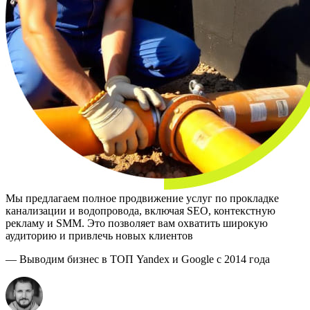
Мытищи
Иваново
Оренбург
Кемерово
Владимир
Минск
Сыктывкар
Псков
Орёл
Симферополь
Геленджик
Липецк
Новороссийск
Энгельс
Смоленск
Томск
Мы предлагаем полное продвижение услуг по прокладке
Кострома
канализации и водопровода, включая SEO, контекстную
Тамбов
рекламу и SMM. Это позволяет вам охватить широкую
Саранск
аудиторию и привлечь новых клиентов
Хабаровск
Вологда
— Выводим бизнес в ТОП Yandex и Google с 2014 года
Севастополь
Батайск
Дзержинск
Минеральные Воды