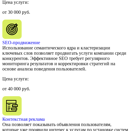
Цена услуги:
Великий Новгород
Йошкар-Ола
от 30 000 руб.
Туапсе
Мурманск
Череповец
Нижневартовск
Нижнекамск
Владивосток
SEO-продвижение
Сургут
Использование семантического ядра и кластеризации
Старый Оскол
ключевых слов позволяет продвигать услуги компании среди
Волжский
конкурентов. Эффективное SEO требует регулярного
Пятигорск
мониторинга результатов и корректировки стратегий на
основе анализа поведения пользователей.
Цена услуги:
от 40 000 руб.
Контекстная реклама
Она позволяет показывать объявления пользователям,
которые уже проявили интерес к услугам по установке систем