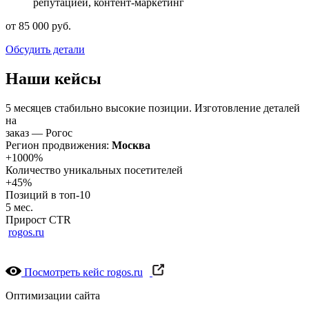
репутацией, контент-маркетинг
от 85 000 руб.
Обсудить детали
Наши кейсы
5 месяцев стабильно высокие позиции. Изготовление деталей
на
заказ — Рогос
Регион продвижения:
Москва
+1000%
Количество уникальных посетителей
+45%
Позиций в топ-10
5 мес.
Прирост CTR
100 руб.
rogos.ru
CPL
Посмотреть кейс
rogos.ru
Оптимизации сайта